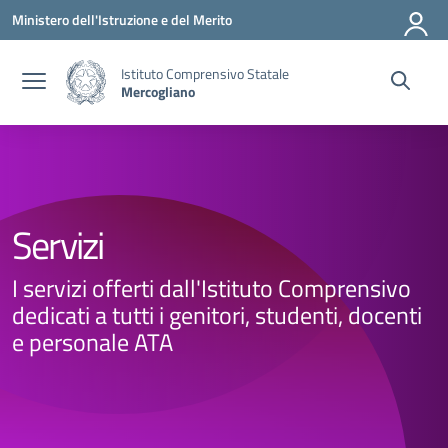
Vai ai contenuti
Vai al menu di navigazione
Vai al footer
Ministero dell'Istruzione e del Merito
Istituto Comprensivo Statale
Mercogliano
Servizi
I servizi offerti dall'Istituto Comprensivo
dedicati a tutti i genitori, studenti, docenti
e personale ATA