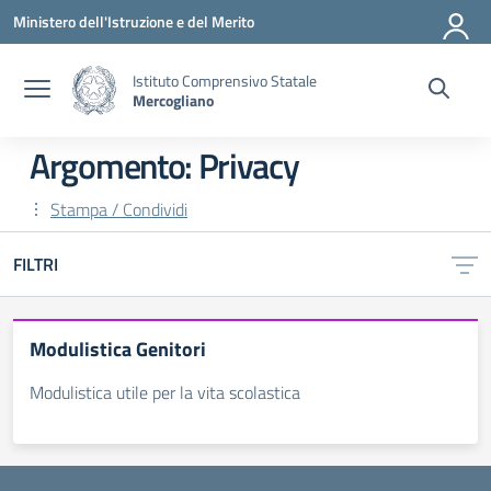
Vai ai contenuti
Vai al menu di navigazione
Vai al footer
Ministero dell'Istruzione e del Merito
Istituto Comprensivo Statale
Mercogliano
Argomento: Privacy
Stampa / Condividi
FILTRI
Modulistica Genitori
Modulistica utile per la vita scolastica