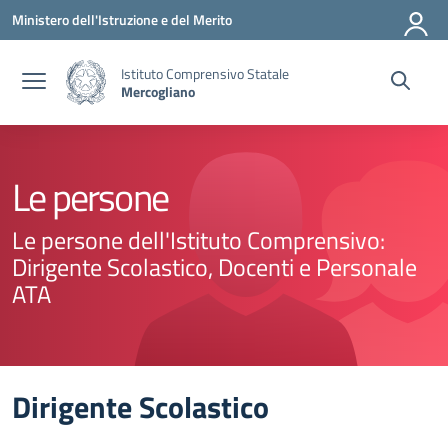
Vai ai contenuti
Vai al menu di navigazione
Vai al footer
Ministero dell'Istruzione e del Merito
Istituto Comprensivo Statale
Mercogliano
Le persone
Le persone dell'Istituto Comprensivo:
Dirigente Scolastico, Docenti e Personale
ATA
Dirigente Scolastico