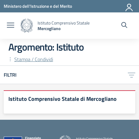
Vai ai contenuti
Vai al menu di navigazione
Vai al footer
Ministero dell'Istruzione e del Merito
Istituto Comprensivo Statale
Mercogliano
Argomento: Istituto
Stampa / Condividi
FILTRI
Istituto Comprensivo Statale di Mercogliano
Istituto Comprensivo Statale