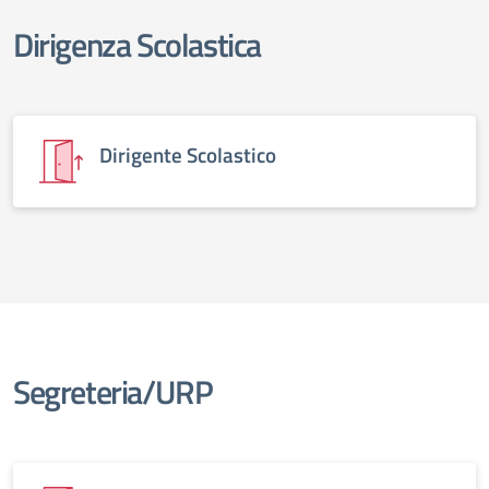
Dirigenza Scolastica
elenco degli organi
Dirigente Scolastico
Segreteria/URP