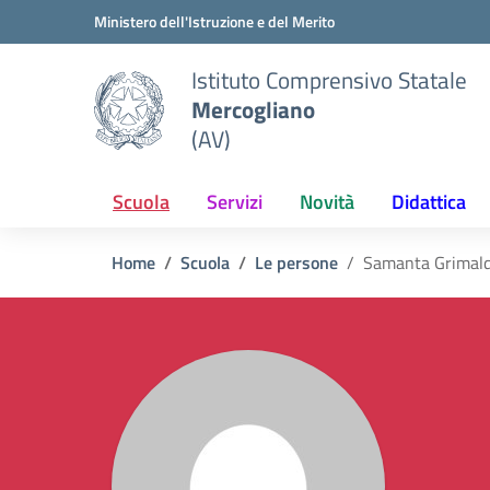
Vai ai contenuti
Vai al menu di navigazione
Vai al footer
Ministero dell'Istruzione e del Merito
Istituto Comprensivo Statale
Mercogliano
(AV)
Scuola
Servizi
Novità
Didattica
Home
Scuola
Le persone
Samanta Grimald