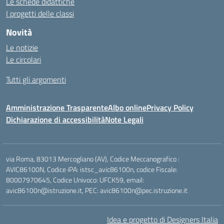
Le schede didattiche
I progetti delle classi
Novità
Le notizie
Le circolari
Tutti gli argomenti
Amministrazione Trasparente
Albo online
Privacy Policy
Dichiarazione di accessibilità
Note Legali
via Roma, 83013 Mercogliano (AV), Codice Meccanografico :
AVIC86100N, Codice iPA: istsc_avic86100n, codice Fiscale:
80007970645, Codice Univoco: UFCK59, email:
avic86100n@istruzione.it, PEC: avic86100n@pec.istruzione.it
Idea e progetto di Designers Italia