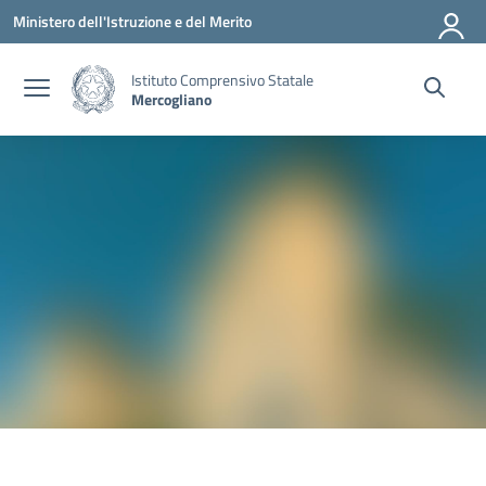
Vai ai contenuti
Vai al menu di navigazione
Vai al footer
Ministero dell'Istruzione e del Merito
Istituto Comprensivo Statale
Mercogliano