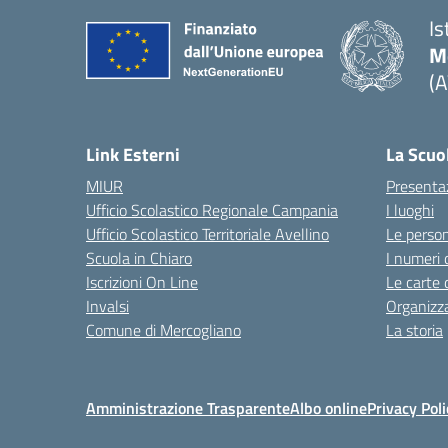
Is
M
(A
Link Esterni
La Scuo
MIUR
Presenta
Ufficio Scolastico Regionale Campania
I luoghi
Ufficio Scolastico Territoriale Avellino
Le perso
Scuola in Chiaro
I numeri 
Iscrizioni On Line
Le carte 
Invalsi
Organizz
Comune di Mercogliano
La storia
Amministrazione Trasparente
Albo online
Privacy Poli