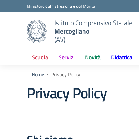
Vai ai contenuti
Vai al menu di navigazione
Vai al footer
Ministero dell'Istruzione e del Merito
Istituto Comprensivo Statale
Mercogliano
(AV)
Scuola
Servizi
Novità
Didattica
Home
Privacy Policy
Privacy Policy