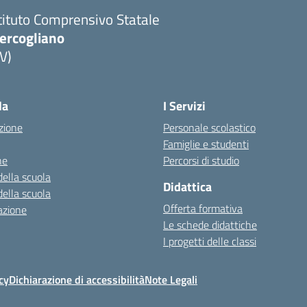
tituto Comprensivo Statale
ercogliano
V)
la
I Servizi
zione
Personale scolastico
Famiglie e studenti
ne
Percorsi di studio
della scuola
Didattica
della scuola
Offerta formativa
azione
Le schede didattiche
I progetti delle classi
cy
Dichiarazione di accessibilità
Note Legali