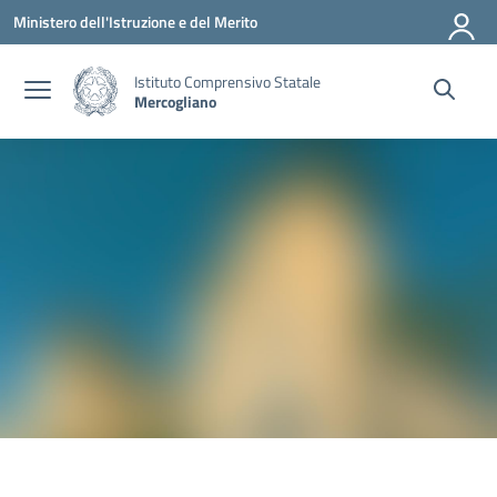
Vai ai contenuti
Vai al menu di navigazione
Vai al footer
Ministero dell'Istruzione e del Merito
Istituto Comprensivo Statale
Mercogliano