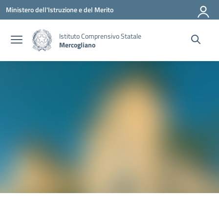
Vai ai contenuti
Vai al menu di navigazione
Vai al footer
Ministero dell'Istruzione e del Merito
Istituto Comprensivo Statale
Mercogliano