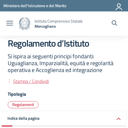
Vai ai contenuti
Vai al menu di navigazione
Vai al footer
Ministero dell'Istruzione e del Merito
Istituto Comprensivo Statale
Mercogliano
Regolamento d’Istituto
Si ispira ai seguenti principi fondanti:
Uguaglianza, Imparzialità, equità e regolarità
operativa e Accoglienza ed integrazione
Stampa / Condividi
Tipologia
Regolamenti
Indice della pagina