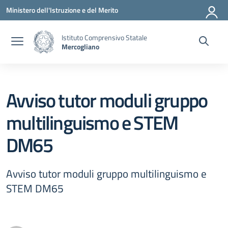
Vai ai contenuti
Vai al menu di navigazione
Vai al footer
Ministero dell'Istruzione e del Merito
Istituto Comprensivo Statale
Mercogliano
Avviso tutor moduli gruppo
multilinguismo e STEM
DM65
Avviso tutor moduli gruppo multilinguismo e
STEM DM65